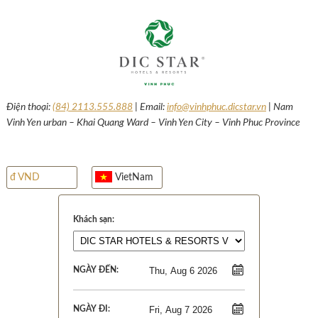
Điện thoại:
(84) 2113.555.888
| Email:
info@vinhphuc.dicstar.vn
| Nam
Vinh Yen urban – Khai Quang Ward – Vinh Yen City – Vinh Phuc Province
đ VND
VietNam
Khách sạn:
NGÀY ĐẾN:
NGÀY ĐI: